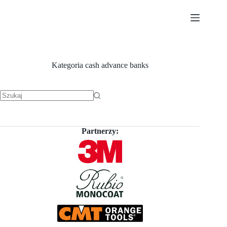
Przejdź
do
treści
Kategoria
cash advance banks
Brak
wyników
Partnerzy: