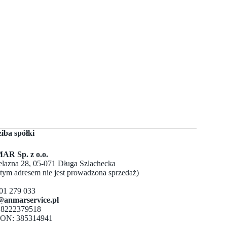
ziba spółki
R Sp. z o.o.
Żelazna 28, 05-071 Długa Szlachecka
 tym adresem nie jest prowadzona sprzedaż)
501 279 033
@anmarservice.pl
 8222379518
ON: 385314941