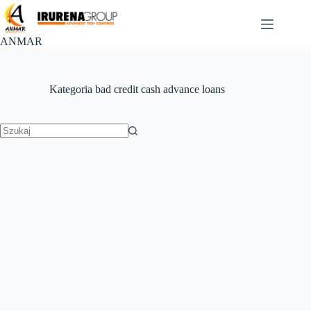
Przejdź
do
treści
ANMAR
Kategoria
bad credit cash advance loans
Brak
wyników