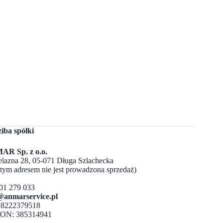
ziba spółki
R Sp. z o.o.
Żelazna 28, 05-071 Długa Szlachecka
 tym adresem nie jest prowadzona sprzedaż)
501 279 033
@anmarservice.pl
 8222379518
ON: 385314941