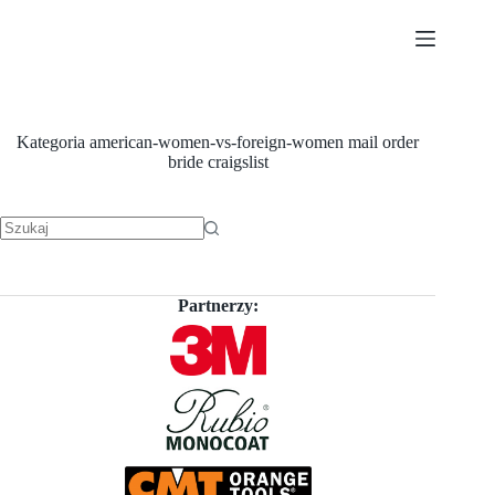
Przejdź
do
treści
Kategoria
american-women-vs-foreign-women mail order
bride craigslist
Brak
wyników
Partnerzy: