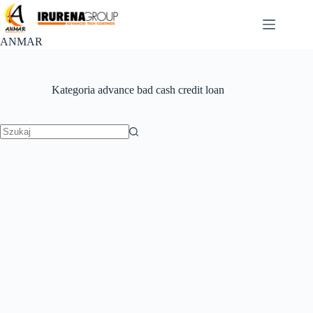
Przejdź
do
treści
ANMAR
Kategoria
advance bad cash credit loan
Brak
wyników