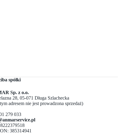
ziba spółki
R Sp. z o.o.
Żelazna 28, 05-071 Długa Szlachecka
 tym adresem nie jest prowadzona sprzedaż)
501 279 033
@anmarservice.pl
 8222379518
ON: 385314941