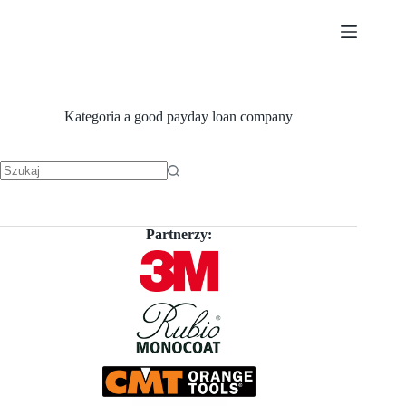
Przejdź
do
treści
Kategoria
a good payday loan company
Brak
wyników
Partnerzy: