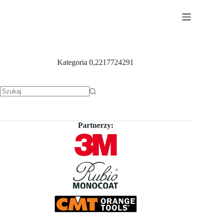
Przejdź
do
treści
Kategoria
0,2217724291
Brak
wyników
Partnerzy: